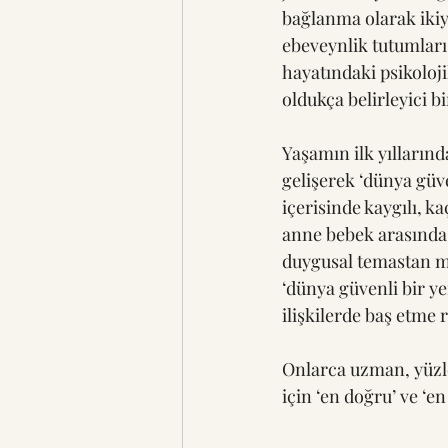
bağlanma olarak ikiy
ebeveynlik tutumları
hayatındaki psikolojik
oldukça belirleyici bi
Yaşamın ilk yıllarınd
gelişerek ‘dünya güve
içerisinde kaygılı, k
anne bebek arasında 
duygusal temastan ma
‘dünya güvenli bir ye
ilişkilerde baş etme 
Onlarca uzman, yüzle
için ‘en doğru’ ve ‘e