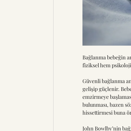
Bağlanma bebeğin an
fiziksel hem psikoloji
Güvenli bağlanma an
gelişip güçlenir. Beb
emzirmeye başlaması
bulunması, bazen söz
hissettirmesi buna ör
John Bowlby’nin bağ