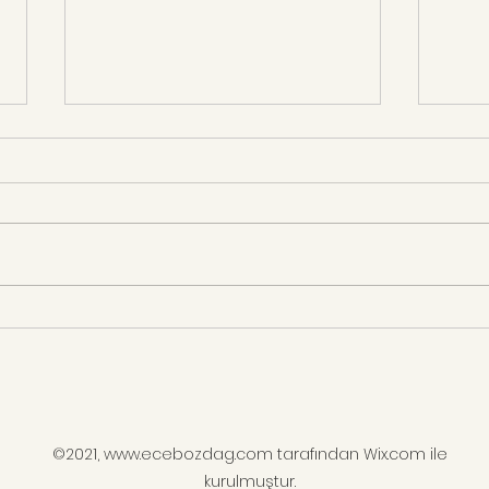
Ayrılık Oyunlarının Gücü
İTİŞ
GÜC
©2021,
www.ecebozdag.com
tarafından Wix.com ile
kurulmuştur.