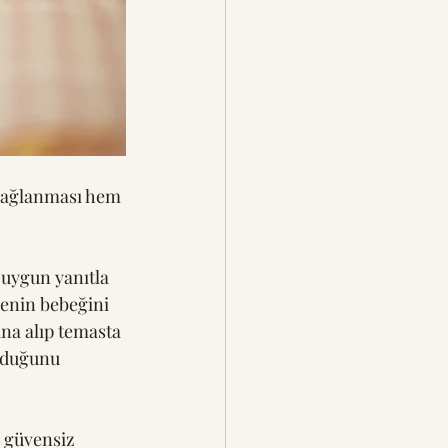
bağlanması hem 
uygun yanıtla 
nenin bebeğini 
a alıp temasta 
lduğunu 
 güvensiz 