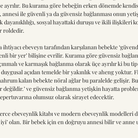
e ayrılır. Bu kurama göre bebeğin erken dönemde kendis
, annesi ile güvenli ya da güvensiz bağlanması onun yeti
 dayanıklılığı, sosyal hayattaki duruşu ve ikili ilişkileri
r roldedir.
a ihtiyacı ebeveyn tarafından karşılanan bebekte ‘güvend
nli bir yer’ bilişine evrilir. Kurama göre güvensiz bağla
açınmalı ve karmaşık bağlanma olarak üçe ayrılır ki bu t
duygusal açıdan temelde bir yakınlık ve aheng yoktur. Fi
hrum kalan bebekte nöral ağlar bu paralelde gelişir. B
r değildir.’ ve güvensiz bağlanma yetişkin hayatta problem
repertuvarına olumsuz olarak sirayet edecektir.
rce ebeveynlik kitabı ve modern ebeveynlik modelleri d
n iyi’ olan. Bir bebek için en doğruyu annesi bilir ve anne