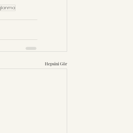
ağlanma
Hepsini Gör