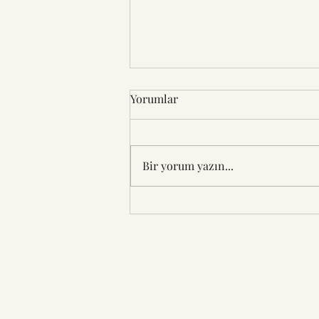
Yorumlar
Bir yorum yazın...
Çocuğumun Hayali Arkadaşı
var