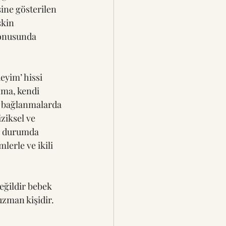
ine gösterilen 
şkin 
 konusunda 
eyim’ hissi 
nma, kendi 
ip bağlanmalarda 
ziksel ve 
u durumda 
lerle ve ikili 
eğildir bebek 
 uzman kişidir.