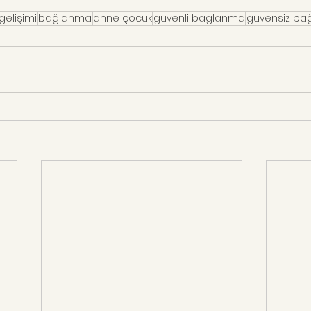
gelişimi
bağlanma
anne çocuk
güvenli bağlanma
güvensiz b