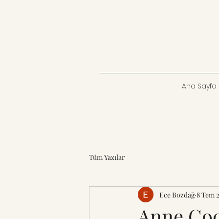
Ana Sayfa
Tüm Yazılar
Ece Bozdağ
8 Tem 
Anne Çoc